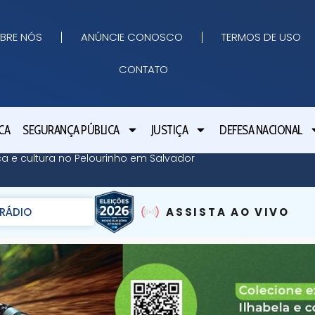
BRE NÓS
ANÚNCIE CONOSCO
TERMOS DE USO
CONTATO
CA
SEGURANÇA PÚBLICA
JUSTIÇA
DEFESA NACIONAL
ica e cultura no Pelourinho em Salvador
RÁDIO
ASSISTA AO VIVO