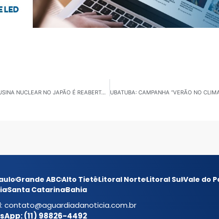
TEMPESTADE INGRID AVANÇA EM PORTUGAL, MAIOR USINA NUCLEAR NO JAPÃO É REABERTA E NOVO ACIDENTE COM TREM NA ESPANHA
aulo
Grande ABC
Alto Tietê
Litoral Norte
Litoral Sul
Vale do P
ia
Santa Catarina
Bahia
l:
contato@aguardiadanoticia.com.br
App: (11) 98826-4492