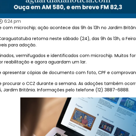
6:24 pm
 com microchip; ação acontece das 9h às 13h no Jardim Britâni
raguatatuba retoma neste sábado (24), das 9h às 13h, a Feira 
veis para adoção.
inados, vermifugados e identificados com microchip. Muitos f
r reabilitação e agora aguardam um lar.
s e apresentar cópias de documento com foto, CPF e comprovant
rocurar o CCZ durante a semana. As adoções também ocorrem 
115, Jardim Britânia. Informações pelo telefone (12) 3887-6888.