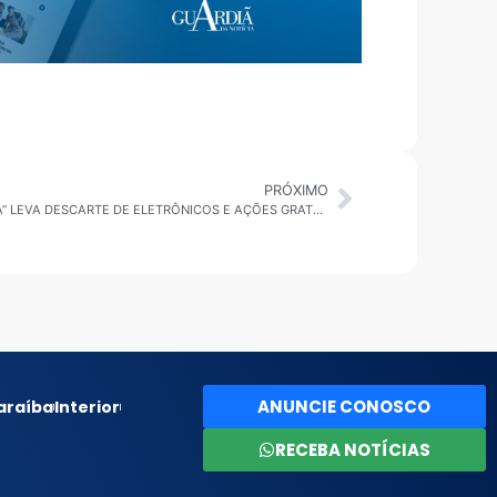
PRÓXIMO
UBATUBA: CAMPANHA “VERÃO NO CLIMA” LEVA DESCARTE DE ELETRÔNICOS E AÇÕES GRATUITAS À PRAIA DO PEREQUÊ-AÇU
ANUNCIE CONOSCO
araíba
Interior
RECEBA NOTÍCIAS