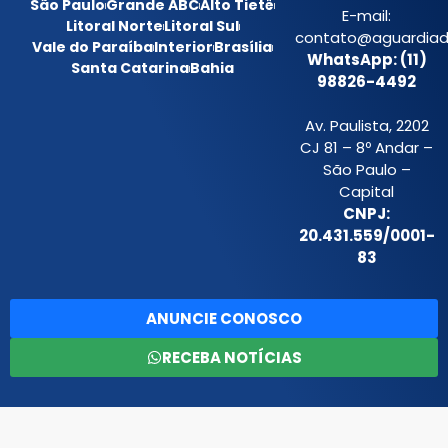
São Paulo
Grande ABC
Alto Tietê
E-mail:
Litoral Norte
Litoral Sul
contato@aguardiada
Vale do Paraíba
Interior
Brasília
WhatsApp: (11)
Santa Catarina
Bahia
98826-4492
Av. Paulista, 2202
CJ 81 – 8º Andar –
São Paulo –
Capital
CNPJ:
20.431.559/0001-
83
ANUNCIE CONOSCO
RECEBA NOTÍCIAS