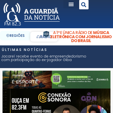
A 1ª E ÚNICA RÁDIO DE
MÚSICA
REGIÕES
ELETRÔNICA COM JORNALISMO
RÁDIO
DO BRASIL
ÚLTIMAS NOTÍCIAS
Jacareí recebe evento de empreendedorismo
com participação do ex-jogador Giba