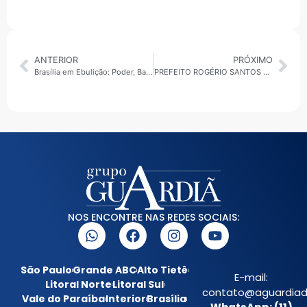
ANTERIOR
PRÓXIMO
Brasília em Ebulição: Poder, Bastidores e Polêmicas que Sacudiram o País
PREFEITO ROGÉRIO SANTOS – OPORTUNIDADES PARA CUIDAR DA SAÚDE E, TAMBÉM, SE CAPACITAR.
NOS ENCONTRE NAS REDES SOCIAIS:
São Paulo
Grande ABC
Alto Tietê
E-mail:
Litoral Norte
Litoral Sul
contato@aguardiada
Vale do Paraíba
Interior
Brasília