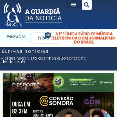
A 1ª E ÚNICA RÁDIO DE
MÚSICA
REGIÕES
ELETRÔNICA COM JORNALISMO
RÁDIO
DO BRASIL
ÚLTIMAS NOTÍCIAS
Moraes nega visita dos filhos a Bolsonaro no
dia dos pais