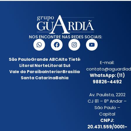
NOS ENCONTRE NAS REDES SOCIAIS:
São Paulo
Grande ABC
Alto Tietê
E-mail:
Litoral Norte
Litoral Sul
contato@aguardiada
Vale do Paraíba
Interior
Brasília
WhatsApp: (11)
Santa Catarina
Bahia
98826-4492
Av. Paulista, 2202
CJ 81 – 8º Andar –
São Paulo –
Capital
CNPJ:
20.431.559/0001-