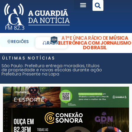
A 1ª E ÚNICA RÁDIO DE
MÚSICA
REGIÕES
ELETRÔNICA COM JORNALISMO
RÁDIO
DO BRASIL
ÚLTIMAS NOTÍCIAS
São Paulo: Prefeitura entrega moradias, títulos
de propriedade e novas escolas durante ação
Prefeitura Presente na Lapa