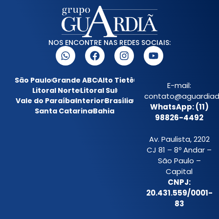
NOS ENCONTRE NAS REDES SOCIAIS:
São Paulo
Grande ABC
Alto Tietê
E-mail:
Litoral Norte
Litoral Sul
contato@aguardiada
Vale do Paraíba
Interior
Brasília
WhatsApp: (11)
Santa Catarina
Bahia
98826-4492
Av. Paulista, 2202
CJ 81 – 8º Andar –
São Paulo –
Capital
CNPJ:
20.431.559/0001-
83