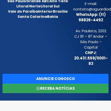
São Paulo
Grande ABC
Alto Tietê
E-mail:
Litoral Norte
Litoral Sul
contato@aguardiada
Vale do Paraíba
Interior
Brasília
WhatsApp: (11)
Santa Catarina
Bahia
98826-4492
Av. Paulista, 2202
CJ 81 – 8º Andar –
São Paulo –
Capital
CNPJ:
20.431.559/0001-
83
ANUNCIE CONOSCO
RECEBA NOTÍCIAS