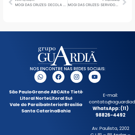
MOGI DAS CRUZES: DECOLA JOVEM REÚNE MILHARES DE ESTUDANTES EM BUSCA DE ORIENTAÇÃO PROFISSIONAL
MOGI DAS CRUZES: SERVIDORES MUNICIPAIS RECEBEM FORMAÇÃO SOBRE LEI GERAL DE PROTEÇÃO DE DADOS PESSOAIS
NOS ENCONTRE NAS REDES SOCIAIS:
São Paulo
Grande ABC
Alto Tietê
E-mail:
Litoral Norte
Litoral Sul
contato@aguardiada
Vale do Paraíba
Interior
Brasília
WhatsApp: (11)
Santa Catarina
Bahia
98826-4492
Av. Paulista, 2202
CJ 81 – 8º Andar –