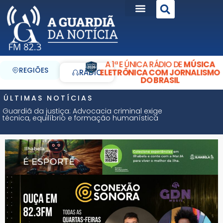
A 1ª E ÚNICA RÁDIO DE
MÚSICA
REGIÕES
ELETRÔNICA COM JORNALISMO
RÁDIO
DO BRASIL
ÚLTIMAS NOTÍCIAS
Guardiã da justiça: Advocacia criminal exige
técnica, equilíbrio e formação humanística