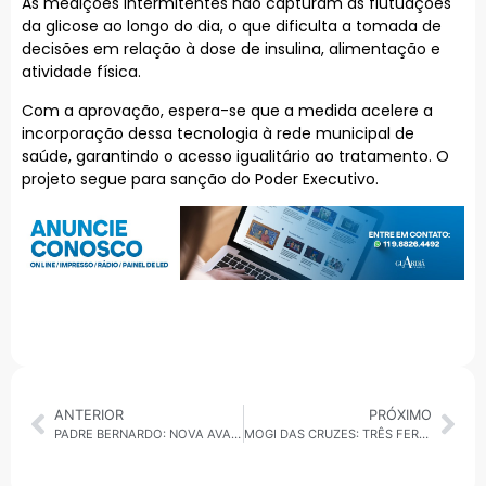
As medições intermitentes não capturam as flutuações
da glicose ao longo do dia, o que dificulta a tomada de
decisões em relação à dose de insulina, alimentação e
atividade física.
Com a aprovação, espera-se que a medida acelere a
incorporação dessa tecnologia à rede municipal de
saúde, garantindo o acesso igualitário ao tratamento. O
projeto segue para sanção do Poder Executivo.
ANTERIOR
PRÓXIMO
PADRE BERNARDO: NOVA AVALANCHE DE LIXO ATINGE ATERRO OURO VERDE
MOGI DAS CRUZES: TRÊS FERROS-VELHOS IRREGULARES SÃO INTERDITADOS PELA PREFEITURA