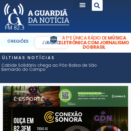
A 1ª E ÚNICA RÁDIO DE
MÚSICA
REGIÕES
ELETRÔNICA COM JORNALISMO
RÁDIO
DO BRASIL
ÚLTIMAS NOTÍCIAS
Cabide Solidário chega ao Pós-Balsa de São
Bernardo do Campo