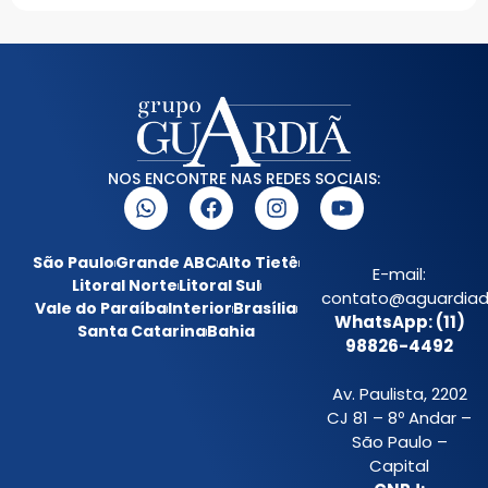
NOS ENCONTRE NAS REDES SOCIAIS:
São Paulo
Grande ABC
Alto Tietê
E-mail:
Litoral Norte
Litoral Sul
contato@aguardiada
Vale do Paraíba
Interior
Brasília
WhatsApp: (11)
Santa Catarina
Bahia
98826-4492
Av. Paulista, 2202
CJ 81 – 8º Andar –
São Paulo –
Capital