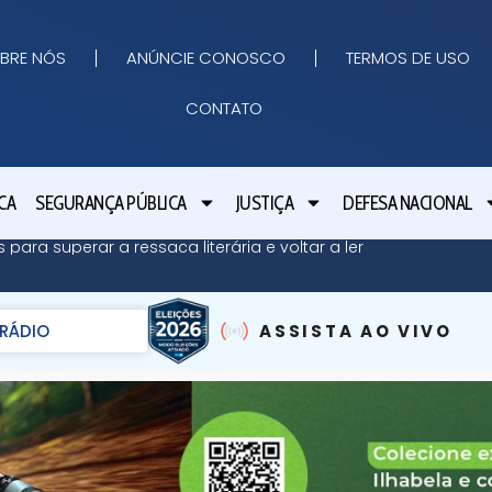
BRE NÓS
ANÚNCIE CONOSCO
TERMOS DE USO
CONTATO
CA
SEGURANÇA PÚBLICA
JUSTIÇA
DEFESA NACIONAL
 para superar a ressaca literária e voltar a ler
RÁDIO
ASSISTA AO VIVO