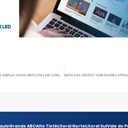
PARCERIA ENTRE GOVERNO DO ESTADO E PREFEITURA AMPLIA VAGAS GRATUITAS EM CURSOS TÉCNICOS
aulo
Grande ABC
Alto Tietê
Litoral Norte
Litoral Sul
Vale do P