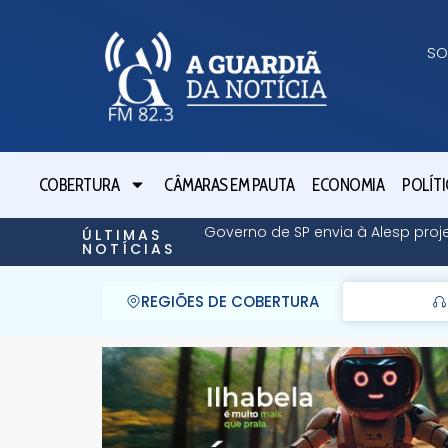
SO
COBERTURA
CÂMARAS EM PAUTA
ECONOMIA
POLÍTI
Governo de SP envia à Alesp proj
ÚLTIMAS
NOTÍCIAS
REGIÕES DE COBERTURA