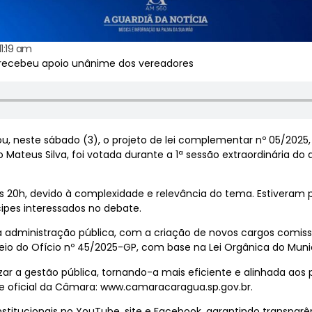
11:19 am
e recebeu apoio unânime dos vereadores
 neste sábado (3), o projeto de lei complementar nº 05/2025, 
ito Mateus Silva, foi votada durante a 1ª sessão extraordinária
 20h, devido à complexidade e relevância do tema. Estiveram 
ipes interessados no debate.
da administração pública, com a criação de novos cargos comis
eio do Ofício nº 45/2025-GP, com base na Lei Orgânica do Muni
ar a gestão pública, tornando-a mais eficiente e alinhada aos p
ite oficial da Câmara: www.camaracaragua.sp.gov.br.
institucionais no YouTube, site e Facebook, garantindo transparên