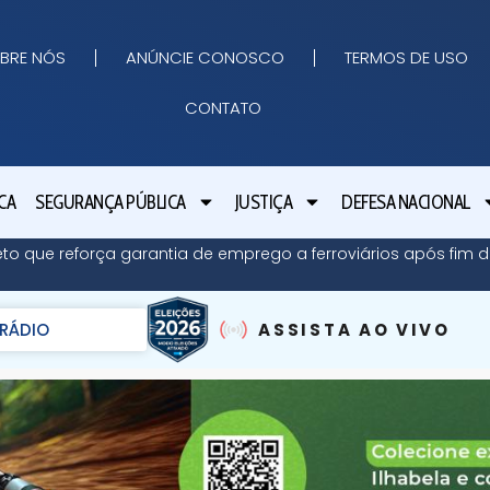
BRE NÓS
ANÚNCIE CONOSCO
TERMOS DE USO
CONTATO
CA
SEGURANÇA PÚBLICA
JUSTIÇA
DEFESA NACIONAL
eto que reforça garantia de emprego a ferroviários após fim 
RÁDIO
ASSISTA AO VIVO