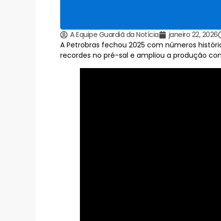
A Equipe Guardiã da Notícia
janeiro 22, 2026
A Petrobras fechou 2025 com números históric
recordes no pré-sal e ampliou a produção c