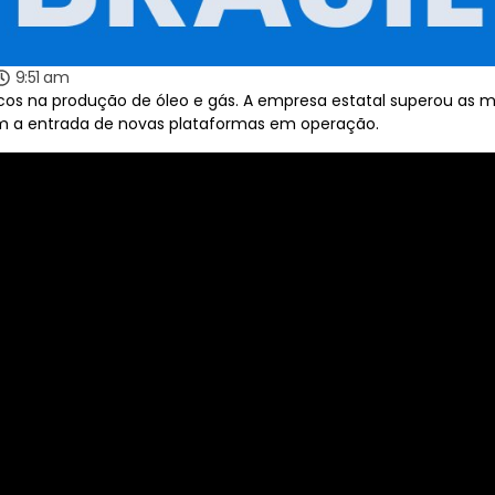
9:51 am
os na produção de óleo e gás. A empresa estatal superou as m
om a entrada de novas plataformas em operação.