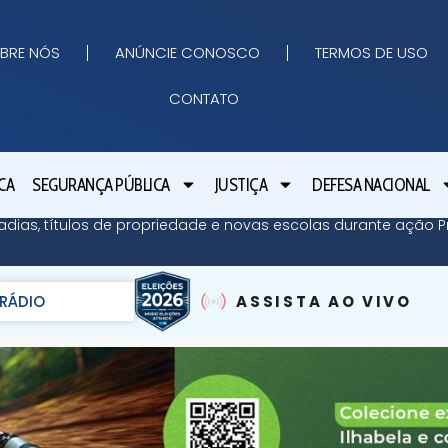
BRE NÓS
ANÚNCIE CONOSCO
TERMOS DE USO
CONTATO
CA
SEGURANÇA PÚBLICA
JUSTIÇA
DEFESA NACIONAL
adias, títulos de propriedade e novas escolas durante ação Pr
RÁDIO
ASSISTA AO VIVO