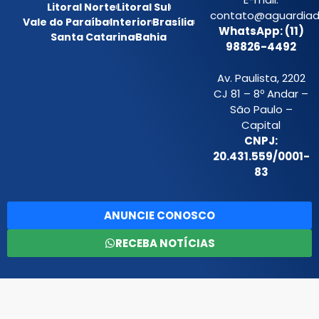
Litoral Norte
Litoral Sul
contato@aguardiada
Vale do Paraíba
Interior
Brasília
WhatsApp: (11)
Santa Catarina
Bahia
98826-4492
Av. Paulista, 2202
CJ 81 – 8º Andar –
São Paulo –
Capital
CNPJ:
20.431.559/0001-
83
ANUNCIE CONOSCO
RECEBA NOTÍCIAS