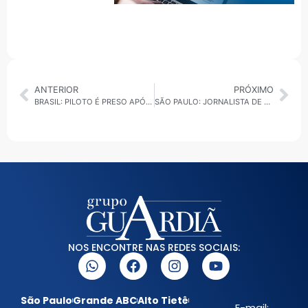
ANTERIOR
PRÓXIMO
BRASIL: PILOTO É PRESO APÓS BALÃO COM 33 PASSAGEIROS CAIR E MATAR MULHER GRÁVIDA EM SP
SÃO PAULO: JORNALISTA DE 61 ANOS É PRESA POR CHAMAR HOMEM DE BICHA NOJENTA EM SHOPPPING
NOS ENCONTRE NAS REDES SOCIAIS:
São Paulo
Grande ABC
Alto Tietê
E-mail: