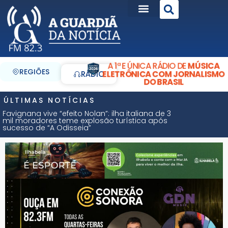
A 1ª E ÚNICA RÁDIO DE
MÚSICA
REGIÕES
ELETRÔNICA COM JORNALISMO
RÁDIO
DO BRASIL
ÚLTIMAS NOTÍCIAS
Favignana vive “efeito Nolan”: ilha italiana de 3
mil moradores teme explosão turística após
sucesso de “A Odisseia”