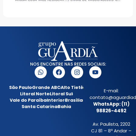
NOS ENCONTRE NAS REDES SOCIAIS:
São Paulo
Grande ABC
Alto Tietê
E-mail:
Litoral Norte
Litoral Sul
contato@aguardiada
Vale do Paraíba
Interior
Brasília
WhatsApp: (11)
Santa Catarina
Bahia
98826-4492
Av. Paulista, 2202
CJ 81 – 8º Andar –