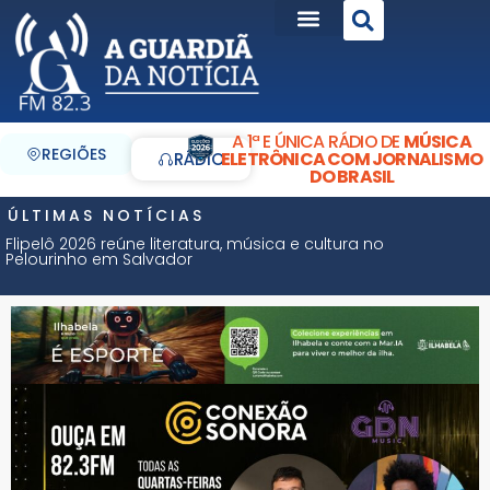
A 1ª E ÚNICA RÁDIO DE
MÚSICA
REGIÕES
ELETRÔNICA COM JORNALISMO
RÁDIO
DO BRASIL
ÚLTIMAS NOTÍCIAS
Flipelô 2026 reúne literatura, música e cultura no
Pelourinho em Salvador