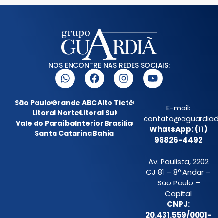
NOS ENCONTRE NAS REDES SOCIAIS:
São Paulo
Grande ABC
Alto Tietê
E-mail:
Litoral Norte
Litoral Sul
contato@aguardiada
Vale do Paraíba
Interior
Brasília
WhatsApp: (11)
Santa Catarina
Bahia
98826-4492
Av. Paulista, 2202
CJ 81 – 8º Andar –
São Paulo –
Capital
CNPJ:
20.431.559/0001-