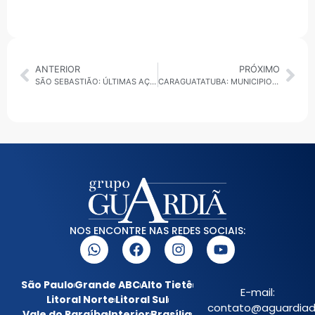
ANTERIOR
PRÓXIMO
SÃO SEBASTIÃO: ÚLTIMAS AÇÕES DO JULHO AMARELO PROMOVEM TESTATGEM DE DOENÇAS INFECTOCONTAGIOSAS
CARAGUATATUBA: MUNICIPIO ENTRA EM ALERTA COM INFESTAÇÃO DE AEDES AEGYPTI
NOS ENCONTRE NAS REDES SOCIAIS:
São Paulo
Grande ABC
Alto Tietê
E-mail:
Litoral Norte
Litoral Sul
contato@aguardiada
Vale do Paraíba
Interior
Brasília