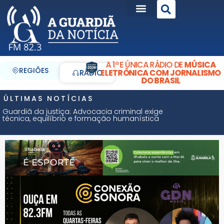
A 1ª E ÚNICA RÁDIO DE
MÚSICA
REGIÕES
ELETRÔNICA COM JORNALISMO
RÁDIO
DO BRASIL
ÚLTIMAS NOTÍCIAS
Guardiã da justiça: Advocacia criminal exige
técnica, equilíbrio e formação humanística