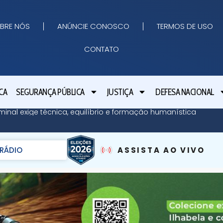
BRE NÓS
ANÚNCIE CONOSCO
TERMOS DE USO
CONTATO
CA
SEGURANÇA PÚBLICA
JUSTIÇA
DEFESA NACIONAL
minal exige técnica, equilíbrio e formação humanística
RÁDIO
ASSISTA AO VIVO