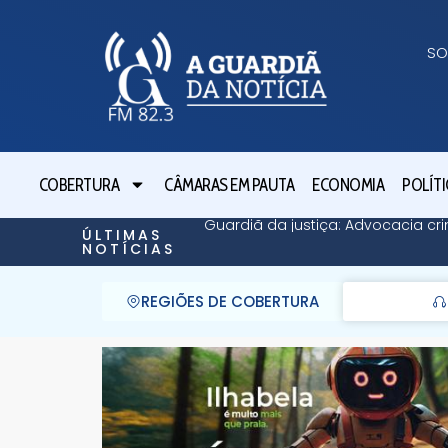
SO
COBERTURA
CÂMARAS EM PAUTA
ECONOMIA
POLÍTI
Guardiã da justiça: Advocacia cri
ÚLTIMAS
NOTÍCIAS
REGIÕES DE COBERTURA