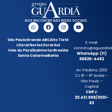
NOS ENCONTRE NAS REDES SOCIAIS:
São Paulo
Grande ABC
Alto Tietê
E-mail:
Litoral Norte
Litoral Sul
contato@aguardiada
Vale do Paraíba
Interior
Brasília
WhatsApp: (11)
Santa Catarina
Bahia
98826-4492
Av. Paulista, 2202
CJ 81 – 8º Andar –
São Paulo –
Capital
CNPJ:
20.431.559/0001-
83