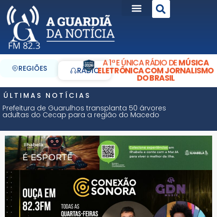
A 1ª E ÚNICA RÁDIO DE
MÚSICA
REGIÕES
ELETRÔNICA COM JORNALISMO
RÁDIO
DO BRASIL
ÚLTIMAS NOTÍCIAS
Prefeitura de Guarulhos transplanta 50 árvores
adultas do Cecap para a região do Macedo