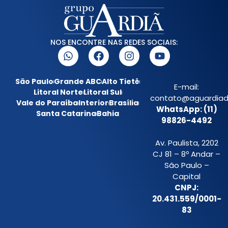
NOS ENCONTRE NAS REDES SOCIAIS:
São Paulo
Grande ABC
Alto Tietê
E-mail:
Litoral Norte
Litoral Sul
contato@aguardiada
Vale do Paraíba
Interior
Brasília
WhatsApp: (11)
Santa Catarina
Bahia
98826-4492
Av. Paulista, 2202
CJ 81 – 8º Andar –
São Paulo –
Capital
CNPJ:
20.431.559/0001-
83