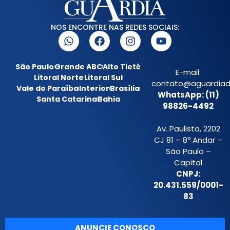
NOS ENCONTRE NAS REDES SOCIAIS:
São Paulo
Grande ABC
Alto Tietê
E-mail:
Litoral Norte
Litoral Sul
contato@aguardiada
Vale do Paraíba
Interior
Brasília
WhatsApp: (11)
Santa Catarina
Bahia
98826-4492
Av. Paulista, 2202
CJ 81 – 8º Andar –
São Paulo –
Capital
CNPJ:
20.431.559/0001-
83
ANUNCIE CONOSCO