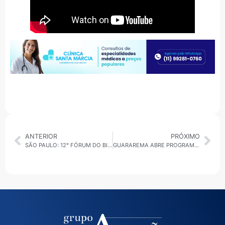
ANTERIOR
PRÓXIMO
SÃO PAULO: 12° FÓRUM DO BIOGÁS ACONTECE ENTRE OS DIAS 2 E 3 DE SETEMBRO
GUARAREMA ABRE PROGRAMAÇÃO DE ANIVERSÁRIO COM 5º FESTIVAL DE FLORES E LICORES