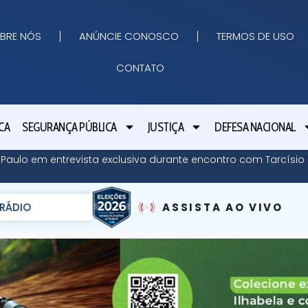
BRE NÓS
ANÚNCIE CONOSCO
TERMOS DE USO
CONTATO
CA
SEGURANÇA PÚBLICA
JUSTIÇA
DEFESA NACIONAL
o Paulo em entrevista exclusiva durante encontro com Tarcísi
RÁDIO
ASSISTA AO VIVO