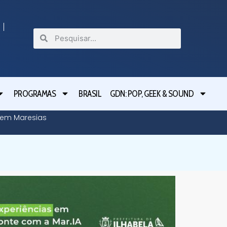
PROGRAMAS
BRASIL
GDN: POP, GEEK & SOUND
o em Maresias
Tarcísio