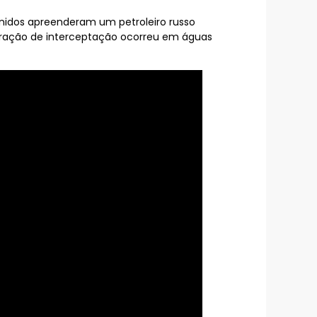
nidos apreenderam um petroleiro russo
peração de interceptação ocorreu em águas