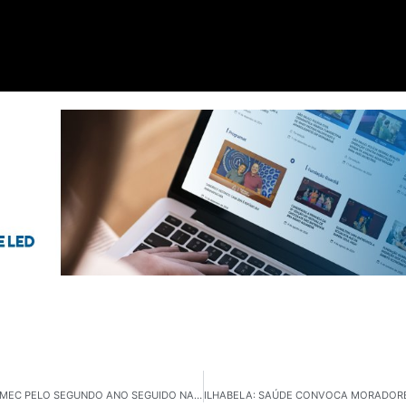
SÃO JOSÉ DOS CAMPOS CONQUISTA SELO OURO DO MEC PELO SEGUNDO ANO SEGUIDO NA ALFABETIZAÇÃO INFANTIL