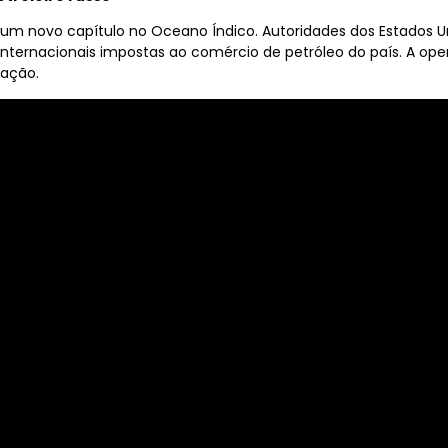
m novo capítulo no Oceano Índico. Autoridades dos Estados U
 internacionais impostas ao comércio de petróleo do país. A o
uação.