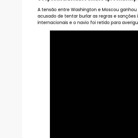
A tensão entre Washington e Moscou ganhou u
acusado de tentar burlar as regras e sanções
internacionais e o navio foi retido para averig