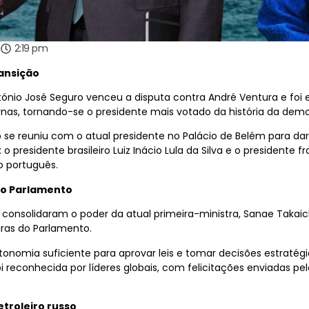
6
2:19 pm
ransição
tónio José Seguro venceu a disputa contra André Ventura e foi e
urnas, tornando-se o presidente mais votado da história da dem
se reuniu com o atual presidente no Palácio de Belém para dar
: o presidente brasileiro Luiz Inácio Lula da Silva e o presiden
 português.
no Parlamento
consolidaram o poder da atual primeira-ministra, Sanae Takaich
ras do Parlamento.
tonomia suficiente para aprovar leis e tomar decisões estratég
reconhecida por líderes globais, com felicitações enviadas pela 
troleiro russo