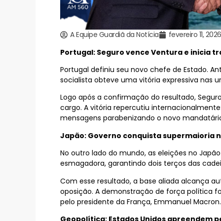
A Equipe Guardiã da Notícia
fevereiro 11, 202
Portugal: Seguro vence Ventura e inicia t
Portugal definiu seu novo chefe de Estado. An
socialista obteve uma vitória expressiva nas 
Logo após a confirmação do resultado, Seguro 
cargo. A vitória repercutiu internacionalmente
mensagens parabenizando o novo mandatário
Japão: Governo conquista supermaioria 
No outro lado do mundo, as eleições no Japão 
esmagadora, garantindo dois terços das cadei
Com esse resultado, a base aliada alcança au
oposição. A demonstração de força política foi 
pelo presidente da França, Emmanuel Macron.
Geopolítica: Estados Unidos apreendem pe