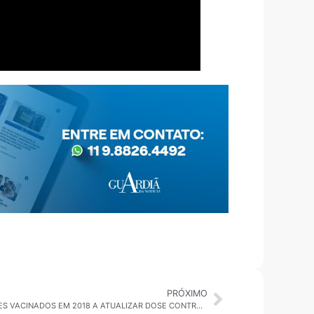
PRÓXIMO
ILHABELA: SAÚDE CONVOCA MORADORES VACINADOS EM 2018 A ATUALIZAR DOSE CONTRA FEBRE AMARELA