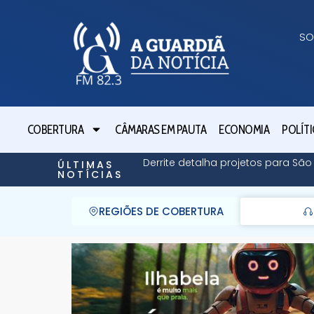
SO
COBERTURA
CÂMARAS EM PAUTA
ECONOMIA
POLÍTI
Derrite detalha projetos para Sã
ÚLTIMAS
NOTÍCIAS
REGIÕES DE COBERTURA