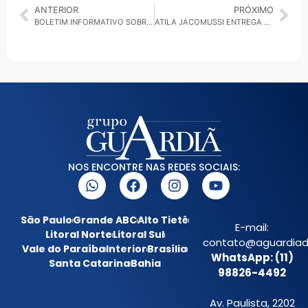
ANTERIOR
PRÓXIMO
BOLETIM INFORMATIVO SOBRE O IMPACTO DAS CHUVAS NA REGIÃO METROPOLITANA DE SP
ATILA JACOMUSSI ENTREGA KIT ESCOLAR E CONVERSA COM PAIS DE ALUNOS DA REDE PÚBLICA
NOS ENCONTRE NAS REDES SOCIAIS:
São Paulo
Grande ABC
Alto Tietê
E-mail:
Litoral Norte
Litoral Sul
contato@aguardiada
Vale do Paraíba
Interior
Brasília
WhatsApp: (11)
Santa Catarina
Bahia
98826-4492
Av. Paulista, 2202