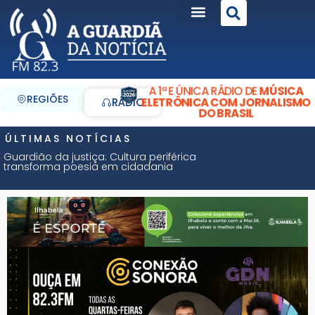
A 1ª E ÚNICA RÁDIO DE
MÚSICA
REGIÕES
ELETRÔNICA COM JORNALISMO
RÁDIO
DO BRASIL
ÚLTIMAS NOTÍCIAS
Guardião da justiça: Cultura periférica
transforma poesia em cidadania