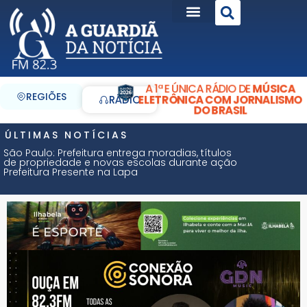
A 1ª E ÚNICA RÁDIO DE
MÚSICA
REGIÕES
ELETRÔNICA COM JORNALISMO
RÁDIO
DO BRASIL
ÚLTIMAS NOTÍCIAS
São Paulo: Prefeitura entrega moradias, títulos
de propriedade e novas escolas durante ação
Prefeitura Presente na Lapa