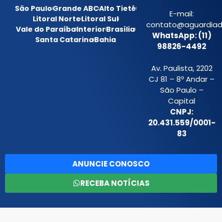
São Paulo
Grande ABC
Alto Tietê
E-mail:
Litoral Norte
Litoral Sul
contato@aguardiada
Vale do Paraíba
Interior
Brasília
WhatsApp: (11)
Santa Catarina
Bahia
98826-4492
Av. Paulista, 2202
CJ 81 – 8º Andar –
São Paulo –
Capital
CNPJ:
20.431.559/0001-
83
ANUNCIE CONOSCO
RECEBA NOTÍCIAS