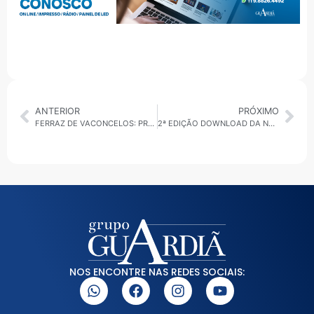
ANTERIOR
PRÓXIMO
FERRAZ DE VACONCELOS: PREFEITURA ABRE APURAÇÃO INTERNA APÓS ‘OPERAÇÃO TAC’, DEFLAGRADA PELO MINISTÉRIO PÚBLICO
2ª EDIÇÃO DOWNLOAD DA NOTÍCIA SEXTA-FEIRA, 30/01/2026: CULTURA, POLÍTICA, AGENDA REGIONAL E ANÁLISE NACIONAL EM DESTAQUE
NOS ENCONTRE NAS REDES SOCIAIS: