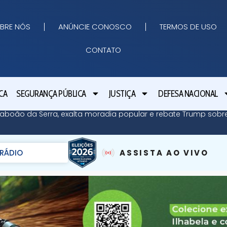
BRE NÓS
ANÚNCIE CONOSCO
TERMOS DE USO
CONTATO
CA
SEGURANÇA PÚBLICA
JUSTIÇA
DEFESA NACIONAL
 Taboão da Serra, exalta moradia popular e rebate Trump so
RÁDIO
ASSISTA AO VIVO