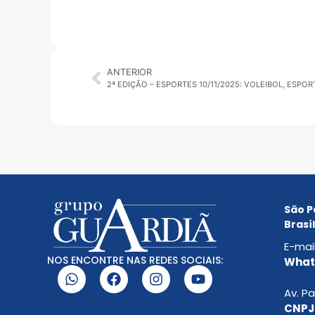
ANTERIOR
2ª EDIÇÃO – ESPORTES 10/11/2025: VOLEIBOL, ESPO
São P
Brasíl
E-mai
NOS ENCONTRE NAS REDES SOCIAIS:
Whats
Av. Pa
CNPJ: