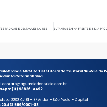
RTES RADICAIS E DESTAQUES DO NBB
aulo
Grande ABC
Alto Tietê
Litoral Norte
Litoral Sul
Vale do P
ia
Santa Catarina
Bahia
l:
contato@aguardiadanoticia.com.br
App: (11) 98826-4492
ulista, 2202 CJ 81 – 8º Andar – São Paulo – Capital
 20.431.559/0001-83