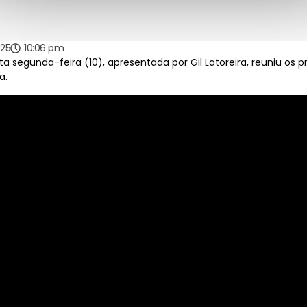
025
10:06 pm
 segunda-feira (10), apresentada por Gil Latoreira, reuniu os 
a.