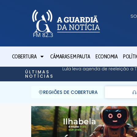
SO
COBERTURA
CÂMARAS EM PAUTA
ECONOMIA
POLÍTI
Lula leva agenda de reeleição a
ÚLTIMAS
NOTÍCIAS
REGIÕES DE COBERTURA