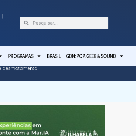
PROGRAMAS
BRASIL
GDN: POP, GEEK & SOUND
bre desmatamento
Moraes n