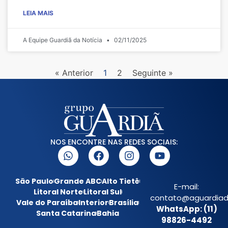
LEIA MAIS
A Equipe Guardiã da Notícia
02/11/2025
« Anterior
1
2
Seguinte »
NOS ENCONTRE NAS REDES SOCIAIS:
São Paulo
Grande ABC
Alto Tietê
E-mail:
Litoral Norte
Litoral Sul
contato@aguardiada
Vale do Paraíba
Interior
Brasília
WhatsApp: (11)
Santa Catarina
Bahia
98826-4492