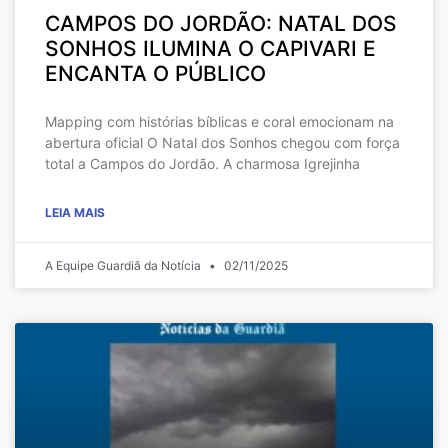
CAMPOS DO JORDÃO: NATAL DOS
SONHOS ILUMINA O CAPIVARI E
ENCANTA O PÚBLICO
Mapping com histórias bíblicas e coral emocionam na
abertura oficial O Natal dos Sonhos chegou com força
total a Campos do Jordão. A charmosa Igrejinha
LEIA MAIS
A Equipe Guardiã da Notícia
02/11/2025