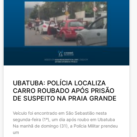
UBATUBA: POLÍCIA LOCALIZA
CARRO ROUBADO APÓS PRISÃO
DE SUSPEITO NA PRAIA GRANDE
Veículo foi encontrado em São Sebastião nesta
segunda-feira (1º), um dia após roubo em Ubatuba
Na manhã de domingo (31), a Polícia Militar prendeu
um