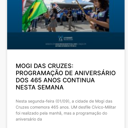
MOGI DAS CRUZES:
PROGRAMAÇÃO DE ANIVERSÁRIO
DOS 465 ANOS CONTINUA
NESTA SEMANA
Nesta segunda-feira (01/09), a cidade de Mogi das
Cruzes comemora 465 anos. UM desfile Cívico-Militar
foi realizado pela manhã, mas a programação do
aniversário da