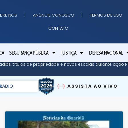
BRE NÓS
ANÚNCIE CONOSCO
TERMOS DE USO
CONTATO
CA
SEGURANÇA PÚBLICA
JUSTIÇA
DEFESA NACIONAL
adias, títulos de propriedade e novas escolas durante ação Pr
RÁDIO
ASSISTA AO VIVO