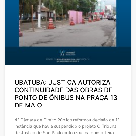
UBATUBA: JUSTIÇA AUTORIZA
CONTINUIDADE DAS OBRAS DE
PONTO DE ÔNIBUS NA PRAÇA 13
DE MAIO
4ª Câmara de Direito Público reformou decisão de 1ª
instância que havia suspendido o projeto O Tribunal
de Justiça de São Paulo autorizou, na quinta-feira