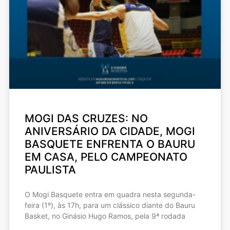
MOGI DAS CRUZES: NO
ANIVERSÁRIO DA CIDADE, MOGI
BASQUETE ENFRENTA O BAURU
EM CASA, PELO CAMPEONATO
PAULISTA
O Mogi Basquete entra em quadra nesta segunda-
feira (1º), às 17h, para um clássico diante do Bauru
Basket, no Ginásio Hugo Ramos, pela 9ª rodada