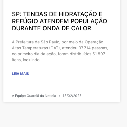
SP: TENDAS DE HIDRATAÇÃO E
REFÚGIO ATENDEM POPULAÇÃO
DURANTE ONDA DE CALOR
A Prefeitura de São Paulo, por meio da Operação
Altas Temperaturas (OAT), atendeu 37.714 pessoas,
no primeiro dia da ação, foram distribuídos 51.807
itens, incluindo
LEIA MAIS
A Equipe Guardiã da Notícia
13/02/2025