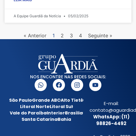
A Equipe Guardiã da Notícia
05/02/2025
« Anterior
1
2
3
4
Seguinte »
NOS ENCONTRE NAS REDES SOCIAIS:
São Paulo
Grande ABC
Alto Tietê
E-mail:
Litoral Norte
Litoral Sul
contato@aguardiada
Vale do Paraíba
Interior
Brasília
WhatsApp: (11)
Santa Catarina
Bahia
98826-4492