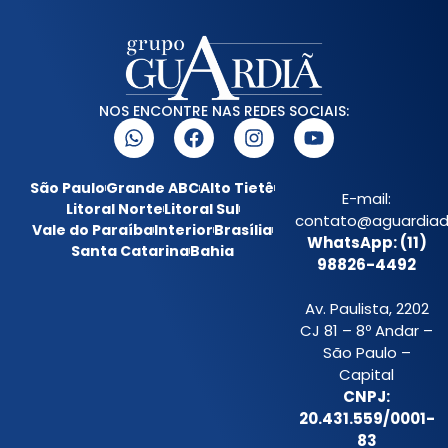
NOS ENCONTRE NAS REDES SOCIAIS:
São Paulo
Grande ABC
Alto Tietê
E-mail:
Litoral Norte
Litoral Sul
contato@aguardiada
Vale do Paraíba
Interior
Brasília
WhatsApp: (11)
Santa Catarina
Bahia
98826-4492
Av. Paulista, 2202
CJ 81 – 8º Andar –
São Paulo –
Capital
CNPJ:
20.431.559/0001-
83