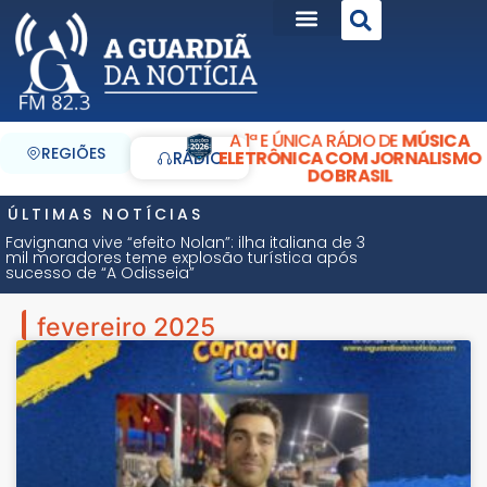
A 1ª E ÚNICA RÁDIO DE
MÚSICA
REGIÕES
ELETRÔNICA COM JORNALISMO
RÁDIO
DO BRASIL
ÚLTIMAS NOTÍCIAS
Favignana vive “efeito Nolan”: ilha italiana de 3
mil moradores teme explosão turística após
sucesso de “A Odisseia”
fevereiro 2025