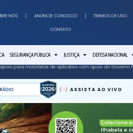
BRE NÓS
ANÚNCIE CONOSCO
TERMOS DE USO
CONTATO
CA
SEGURANÇA PÚBLICA
JUSTIÇA
DEFESA NACIONAL
apoio para motoristas de aplicativo com apoio do Governo Fe
RÁDIO
ASSISTA AO VIVO