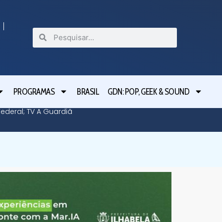
PROGRAMAS
BRASIL
GDN: POP, GEEK & SOUND
deral; TV A Guardiã
Guardiã 