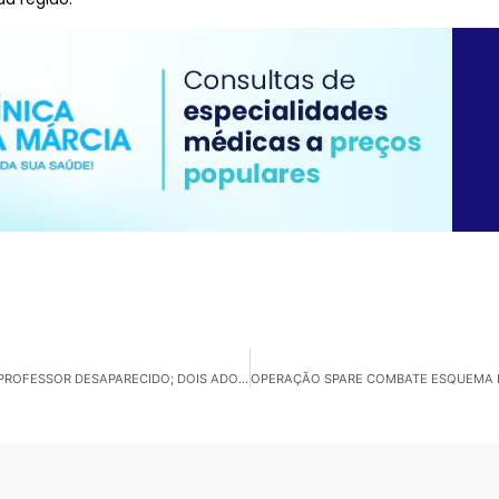
SÃO SEBASTIÃO: POLÍCIA CIVIL LOCALIZA CORPO DE PROFESSOR DESAPARECIDO; DOIS ADOLESCENTES FORAM APREENDIDOS