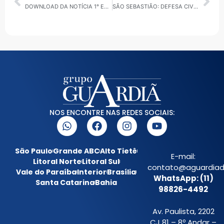
DOWNLOAD DA NOTÍCIA 1° EDIÇÃO 02/03
SÃO SEBASTIÃO: DEFESA CIVIL INTENSIFICA PLANO DE CONTINGÊNCIA; PREPARAÇÃO DA POPULAÇÃO E AÇÕES SOLIDÁRIAS SÃO REFORÇADAS DIANTE DAS CHUVAS INTENSAS
NOS ENCONTRE NAS REDES SOCIAIS:
São Paulo
Grande ABC
Alto Tietê
E-mail:
Litoral Norte
Litoral Sul
contato@aguardiada
Vale do Paraíba
Interior
Brasília
WhatsApp: (11)
Santa Catarina
Bahia
98826-4492
Av. Paulista, 2202
CJ 81 – 8º Andar –