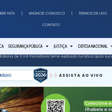
BRE NÓS
ANÚNCIE CONOSCO
TERMOS DE USO
CONTATO
CA
SEGURANÇA PÚBLICA
JUSTIÇA
DEFESA NACIONAL
ha italiana de 3 mil moradores teme explosão turística após su
RÁDIO
ASSISTA AO VIVO