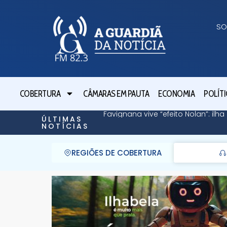
SO
COBERTURA
CÂMARAS EM PAUTA
ECONOMIA
POLÍTI
Favignana vive “efeito Nolan”: il
ÚLTIMAS
NOTÍCIAS
REGIÕES DE COBERTURA