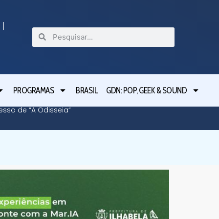
PROGRAMAS
BRASIL
GDN: POP, GEEK & SOUND
cesso de “A Odisseia”
Lula le