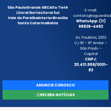
São Paulo
Grande ABC
Alto Tietê
E-mail:
Litoral Norte
Litoral Sul
contato@aguardiada
Vale do Paraíba
Interior
Brasília
WhatsApp: (11)
Santa Catarina
Bahia
98826-4492
Av. Paulista, 2202
CJ 81 – 8º Andar –
São Paulo –
Capital
CNPJ:
20.431.559/0001-
83
ANUNCIE CONOSCO
RECEBA NOTÍCIAS