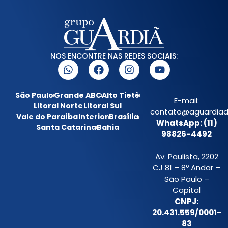
NOS ENCONTRE NAS REDES SOCIAIS:
São Paulo
Grande ABC
Alto Tietê
E-mail:
Litoral Norte
Litoral Sul
contato@aguardiada
Vale do Paraíba
Interior
Brasília
WhatsApp: (11)
Santa Catarina
Bahia
98826-4492
Av. Paulista, 2202
CJ 81 – 8º Andar –
São Paulo –
Capital
CNPJ:
20.431.559/0001-
83