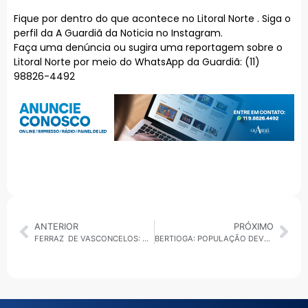
Fique por dentro do que acontece no Litoral Norte . Siga o
perfil da A Guardiã da Noticia no Instagram.
Faça uma denúncia ou sugira uma reportagem sobre o
Litoral Norte por meio do WhatsApp da Guardiã: (11)
98826-4492
ANTERIOR
PRÓXIMO
FERRAZ DE VASCONCELOS: CGM RESGATA 16 ANIMAIS EM CONDIÇÕES DE MAUS TRATOS
BERTIOGA: POPULAÇÃO DEVE REDOBRAR CUIDADOS COM FOCOS DE DENGUE NO INVERNO, PERÍODO EM QUE OS OVOS SÃO BOTADOS