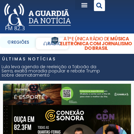
A 1ª E ÚNICA RÁDIO DE
MÚSICA
REGIÕES
ELETRÔNICA COM JORNALISMO
RÁDIO
DO BRASIL
ÚLTIMAS NOTÍCIAS
Lula leva agenda de reeleição a Taboão da
Serra, exalta moradia popular e rebate Trump
sobre desmatamento