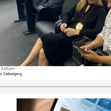
2:46 pm
io Zwibelgerg