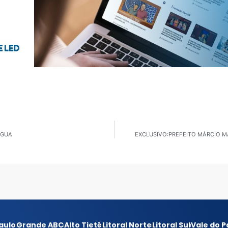
ÁGUA
EXCLUSIVO:PREFEITO MÁRCIO M
aulo
Grande ABC
Alto Tietê
Litoral Norte
Litoral Sul
Vale do P