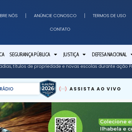
BRE NÓS
ANÚNCIE CONOSCO
TERMOS DE USO
CONTATO
CA
SEGURANÇA PÚBLICA
JUSTIÇA
DEFESA NACIONAL
adias, títulos de propriedade e novas escolas durante ação Pr
RÁDIO
ASSISTA AO VIVO