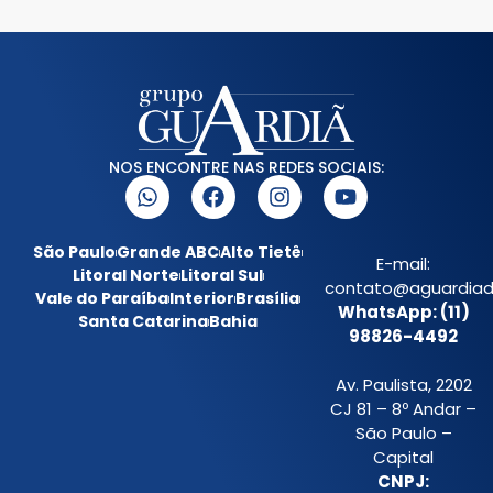
NOS ENCONTRE NAS REDES SOCIAIS:
São Paulo
Grande ABC
Alto Tietê
E-mail:
Litoral Norte
Litoral Sul
contato@aguardiada
Vale do Paraíba
Interior
Brasília
WhatsApp: (11)
Santa Catarina
Bahia
98826-4492
Av. Paulista, 2202
CJ 81 – 8º Andar –
São Paulo –
Capital
CNPJ: