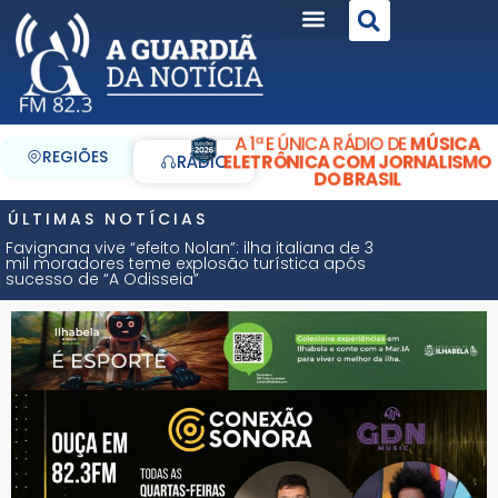
A 1ª E ÚNICA RÁDIO DE
MÚSICA
REGIÕES
ELETRÔNICA COM JORNALISMO
RÁDIO
DO BRASIL
ÚLTIMAS NOTÍCIAS
Favignana vive “efeito Nolan”: ilha italiana de 3
mil moradores teme explosão turística após
sucesso de “A Odisseia”