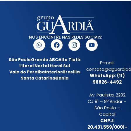
NOS ENCONTRE NAS REDES SOCIAIS:
São Paulo
Grande ABC
Alto Tietê
E-mail:
Litoral Norte
Litoral Sul
contato@aguardiada
Vale do Paraíba
Interior
Brasília
WhatsApp: (11)
Santa Catarina
Bahia
98826-4492
Av. Paulista, 2202
CJ 81 – 8º Andar –
São Paulo –
Capital
CNPJ:
20.431.559/0001-