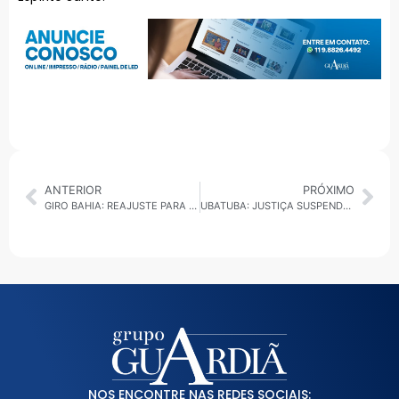
ANTERIOR
PRÓXIMO
GIRO BAHIA: REAJUSTE PARA PROFESSORES, ALERTA DE CHUVAS E RESGATE NA CHAPADA
UBATUBA: JUSTIÇA SUSPENDE USO DE RECURSOS DA TPA EM PROJETOS APROVADOS EM REUNIÃO DO CONSELHO AMBIENTAL
NOS ENCONTRE NAS REDES SOCIAIS: