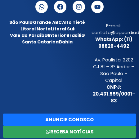
São Paulo
Grande ABC
Alto Tietê
E-mail:
Litoral Norte
Litoral Sul
contato@aguardiada
Vale do Paraíba
Interior
Brasília
WhatsApp: (11)
Santa Catarina
Bahia
98826-4492
Av. Paulista, 2202
CJ 81 – 8º Andar –
São Paulo –
Capital
CNPJ:
20.431.559/0001-
83
ANUNCIE CONOSCO
RECEBA NOTÍCIAS