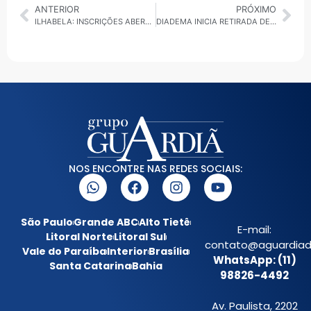
ANTERIOR
PRÓXIMO
ILHABELA: INSCRIÇÕES ABERTAS PARA O CONCURSO DE CANTO “A VOZ DA ILHA” 2025
DIADEMA INICIA RETIRADA DE AMBULANTES IRREGULARES
NOS ENCONTRE NAS REDES SOCIAIS:
São Paulo
Grande ABC
Alto Tietê
E-mail:
Litoral Norte
Litoral Sul
contato@aguardiada
Vale do Paraíba
Interior
Brasília
WhatsApp: (11)
Santa Catarina
Bahia
98826-4492
Av. Paulista, 2202