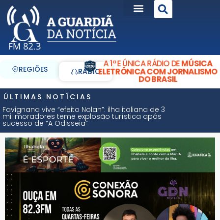
A 1ª E ÚNICA RÁDIO DE
MÚSICA
REGIÕES
ELETRÔNICA COM JORNALISMO
RÁDIO
DO BRASIL
ÚLTIMAS NOTÍCIAS
Favignana vive “efeito Nolan”: ilha italiana de 3
mil moradores teme explosão turística após
sucesso de “A Odisseia”