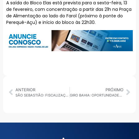
A saída do Bloco Elas está prevista para a sexta-feira, 13
de fevereiro, com concentração a partir das 21h na Praça
de Alimentação ao lado do Farol (próximo à ponte do
Perequê-Açu) e início do bloco às 22h30.
ANTERIOR
PRÓXIMO
SÃO SEBASTIÃO: FISCALIZAÇÃO APREENDE ISOPOR, COOLER E CARRINHOS IRREGULARES EM PRAIAS E NO VERÃO SHOW 2026
GIRO BAHIA: OPORTUNIDADES NO CARNAVAL, PREPARATIVOS PARA A FESTA DE IEMANJÁ E AÇÕES EM ILHÉUS E JUAZEIRO