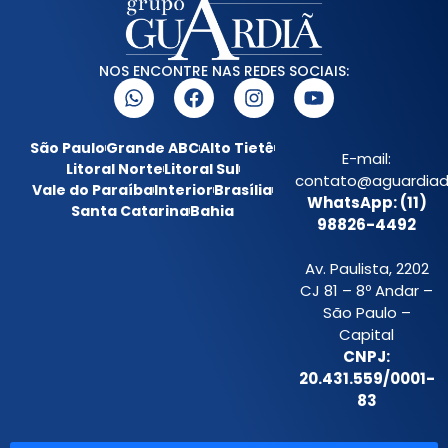
NOS ENCONTRE NAS REDES SOCIAIS:
São Paulo
Grande ABC
Alto Tietê
E-mail:
Litoral Norte
Litoral Sul
contato@aguardiada
Vale do Paraíba
Interior
Brasília
WhatsApp: (11)
Santa Catarina
Bahia
98826-4492
Av. Paulista, 2202
CJ 81 – 8º Andar –
São Paulo –
Capital
CNPJ:
20.431.559/0001-
83