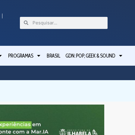
PROGRAMAS
BRASIL
GDN: POP, GEEK & SOUND
São Bern