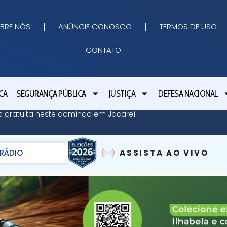
BRE NÓS
ANÚNCIE CONOSCO
TERMOS DE USO
CONTATO
CA
SEGURANÇA PÚBLICA
JUSTIÇA
DEFESA NACIONAL
ão gratuita neste domingo em Jacareí
RÁDIO
ASSISTA AO VIVO