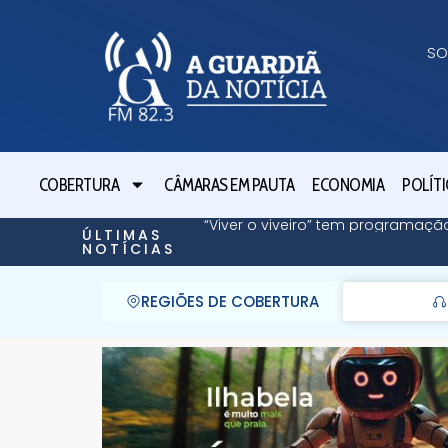
SO
COBERTURA
CÂMARAS EM PAUTA
ECONOMIA
POLÍTI
“Viver o viveiro” tem programaç
ÚLTIMAS
NOTÍCIAS
REGIÕES DE COBERTURA