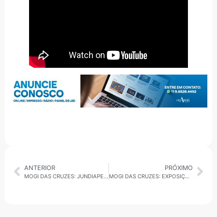
ANTERIOR
PRÓXIMO
MOGI DAS CRUZES: JUNDIAPEBA RECEBE OBRAS DE ABASTECIMENTO E DRENAGEM
MOGI DAS CRUZES: EXPOSIÇÃO DOS 30 ANOS DO MOGI BASQUETE GANHA MAIS UMA SEMANA EM SHOPPING DA CIDADE