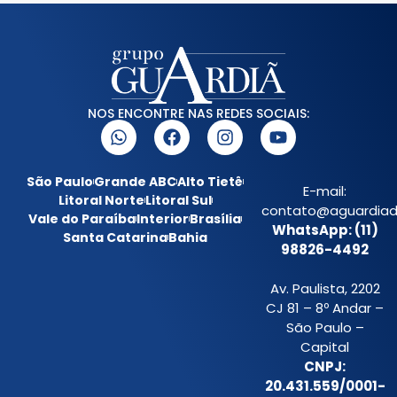
NOS ENCONTRE NAS REDES SOCIAIS:
São Paulo
Grande ABC
Alto Tietê
E-mail:
Litoral Norte
Litoral Sul
contato@aguardiada
Vale do Paraíba
Interior
Brasília
WhatsApp: (11)
Santa Catarina
Bahia
98826-4492
Av. Paulista, 2202
CJ 81 – 8º Andar –
São Paulo –
Capital
CNPJ:
20.431.559/0001-