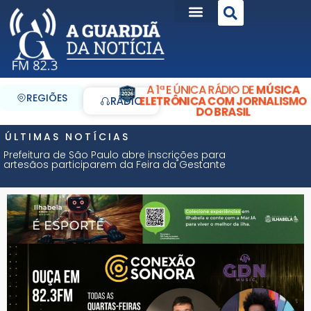
A 1ª E ÚNICA RÁDIO DE
MÚSICA
REGIÕES
ELETRÔNICA COM JORNALISMO
RÁDIO
DO BRASIL
ÚLTIMAS NOTÍCIAS
Prefeitura de São Paulo abre inscrições para
artesãos participarem da Feira da Gestante