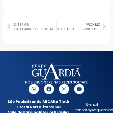
ANTERIOR
PRÓXIMO
GIRO GUARULHOS – 21/10 | MEIO AMBIENTE E SEGURANÇA
GIRO LITORAL SUL 21/10 | POLÍCIA CIVIL CUMPRE MANDADOS EM POSTOS LIGADOS AO PCC
NOS ENCONTRE NAS REDES SOCIAIS:
São Paulo
Grande ABC
Alto Tietê
E-mail:
Litoral Norte
Litoral Sul
contato@aguardiada
Vale do Paraíba
Interior
Brasília