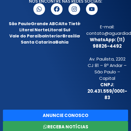
NOS ENCONTRE NAS REDES SOCIAIS:
São Paulo
Grande ABC
Alto Tietê
E-mail:
Litoral Norte
Litoral Sul
contato@aguardiada
Vale do Paraíba
Interior
Brasília
WhatsApp: (11)
Santa Catarina
Bahia
98826-4492
Av. Paulista, 2202
CJ 81 – 8º Andar –
São Paulo –
Capital
CNPJ:
20.431.559/0001-
83
ANUNCIE CONOSCO
RECEBA NOTÍCIAS