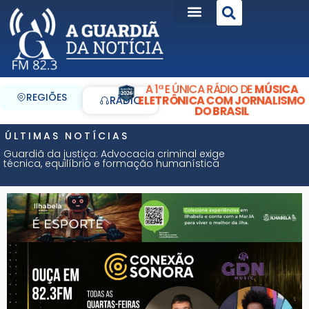
A 1ª E ÚNICA RÁDIO DE
MÚSICA
REGIÕES
ELETRÔNICA COM JORNALISMO
RÁDIO
DO BRASIL
ÚLTIMAS NOTÍCIAS
Guardiã da justiça: Advocacia criminal exige
técnica, equilíbrio e formação humanística