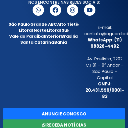
NOS ENCONTRE NAS REDES SOCIAIS:
São Paulo
Grande ABC
Alto Tietê
E-mail:
Litoral Norte
Litoral Sul
contato@aguardiada
Vale do Paraíba
Interior
Brasília
WhatsApp: (11)
Santa Catarina
Bahia
98826-4492
Av. Paulista, 2202
CJ 81 – 8º Andar –
São Paulo –
Capital
CNPJ:
20.431.559/0001-
83
ANUNCIE CONOSCO
RECEBA NOTÍCIAS