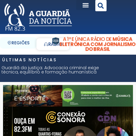
A 1ª E ÚNICA RÁDIO DE
MÚSICA
REGIÕES
ELETRÔNICA COM JORNALISMO
RÁDIO
DO BRASIL
ÚLTIMAS NOTÍCIAS
Guardiã da justiça: Advocacia criminal exige
técnica, equilíbrio e formação humanística