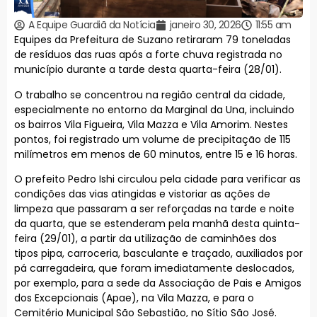
A Equipe Guardiã da Notícia
janeiro 30, 2026
11:55 am
Equipes da Prefeitura de Suzano retiraram 79 toneladas
de resíduos das ruas após a forte chuva registrada no
município durante a tarde desta quarta-feira (28/01).
O trabalho se concentrou na região central da cidade,
especialmente no entorno da Marginal da Una, incluindo
os bairros Vila Figueira, Vila Mazza e Vila Amorim. Nestes
pontos, foi registrado um volume de precipitação de 115
milímetros em menos de 60 minutos, entre 15 e 16 horas.
O prefeito Pedro Ishi circulou pela cidade para verificar as
condições das vias atingidas e vistoriar as ações de
limpeza que passaram a ser reforçadas na tarde e noite
da quarta, que se estenderam pela manhã desta quinta-
feira (29/01), a partir da utilização de caminhões dos
tipos pipa, carroceria, basculante e traçado, auxiliados por
pá carregadeira, que foram imediatamente deslocados,
por exemplo, para a sede da Associação de Pais e Amigos
dos Excepcionais (Apae), na Vila Mazza, e para o
Cemitério Municipal São Sebastião, no Sítio São José.