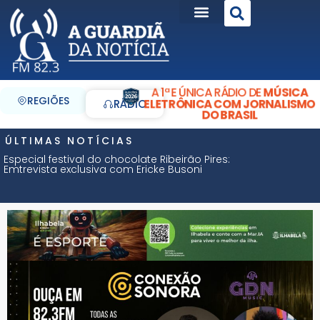
A 1ª E ÚNICA RÁDIO DE
MÚSICA
REGIÕES
ELETRÔNICA COM JORNALISMO
RÁDIO
DO BRASIL
ÚLTIMAS NOTÍCIAS
Especial festival do chocolate Ribeirão Pires:
Emtrevista exclusiva com Ericke Busoni