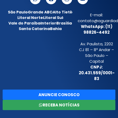
São Paulo
Grande ABC
Alto Tietê
E-mail:
Litoral Norte
Litoral Sul
contato@aguardiada
Vale do Paraíba
Interior
Brasília
WhatsApp: (11)
Santa Catarina
Bahia
98826-4492
Av. Paulista, 2202
CJ 81 – 8º Andar –
São Paulo –
Capital
CNPJ:
20.431.559/0001-
83
ANUNCIE CONOSCO
RECEBA NOTÍCIAS