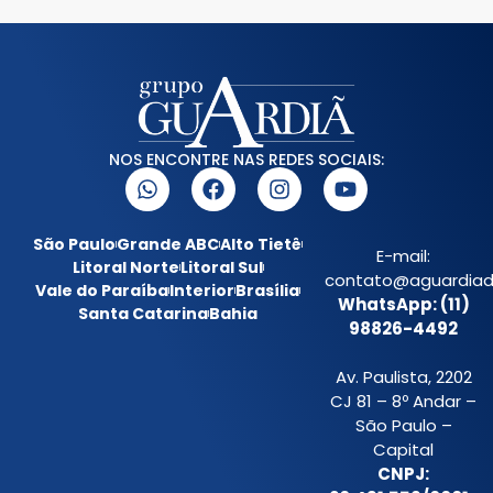
NOS ENCONTRE NAS REDES SOCIAIS:
São Paulo
Grande ABC
Alto Tietê
E-mail:
Litoral Norte
Litoral Sul
contato@aguardiada
Vale do Paraíba
Interior
Brasília
WhatsApp: (11)
Santa Catarina
Bahia
98826-4492
Av. Paulista, 2202
CJ 81 – 8º Andar –
São Paulo –
Capital
CNPJ: