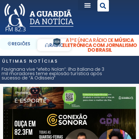
A 1ª E ÚNICA RÁDIO DE
MÚSICA
REGIÕES
ELETRÔNICA COM JORNALISMO
RÁDIO
DO BRASIL
ÚLTIMAS NOTÍCIAS
Favignana vive “efeito Nolan”: ilha italiana de 3
mil moradores teme explosão turística após
sucesso de “A Odisseia”