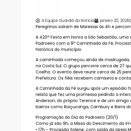
A Equipe Guardiã da Notícia
janeiro 20, 2026
Peregrinos saíram de Maresias às 4h e percorre
A 420ª Festa em Honra a São Sebastião, uma das
Padroeiro com a 8ª Caminhada da Fé, Procissã
histórica do município.
A caminhada começou ainda de madrugada, às 
na Costa Sul. O grupo percorre cerca de 27 qu
Coelho. O evento deve reunir cerca de 25 pere
Prefeitura. Os fiéis recebem camiseta e cont
A Caminhada da Fé surgiu após um episódio fam
relata que fez uma promessa pedindo a inter
Anderson, do próprio Terence e de um amigo q
bairros como Boiçucanga, Cambury e Barra do
Programação do Dia do Padroeiro (20/1)
Como já são 9h, a Missa do Descimento da Imag
• 17h – Procissão Solene, com saída da Igreja M