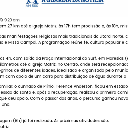
9:20 am
m 27 km até a Igreja Matriz; às 17h tem procissão e, às 18h, mi
 manifestações religiosas mais tradicionais do Litoral Norte, c
o e Missa Campal. A programação reúne fé, cultura popular e c
4h, com saída da Praça Internacional do Surf, em Maresias (
ilômetros até a Igreja Matriz, no Centro, onde será recepciona
grinos de diferentes idades, idealizado e organizado pelo muníc
am com apoio de um carro para distribuição de água durante o t
iliar: o cunhado de Plínio, Terence Anderson, ficou em estado g
cessão do santo e, após a recuperação, realizou a primeira ca
ue deu apoio. Com o passar dos anos, o percurso ganhou novos 
 Una.
em (8h) já foi realizada. As próximas atividades são:
atriz