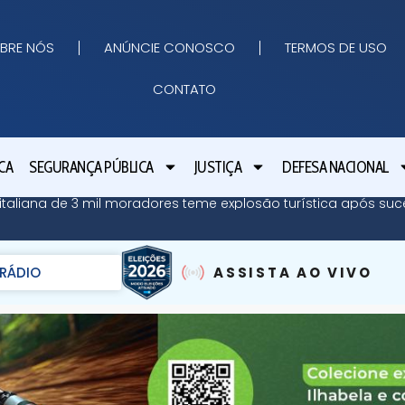
BRE NÓS
ANÚNCIE CONOSCO
TERMOS DE USO
CONTATO
CA
SEGURANÇA PÚBLICA
JUSTIÇA
DEFESA NACIONAL
ha italiana de 3 mil moradores teme explosão turística após su
RÁDIO
ASSISTA AO VIVO