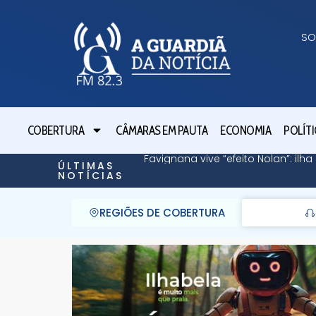
SO
COBERTURA
CÂMARAS EM PAUTA
ECONOMIA
POLÍTI
Favignana vive “efeito Nolan”: il
ÚLTIMAS
NOTÍCIAS
REGIÕES DE COBERTURA