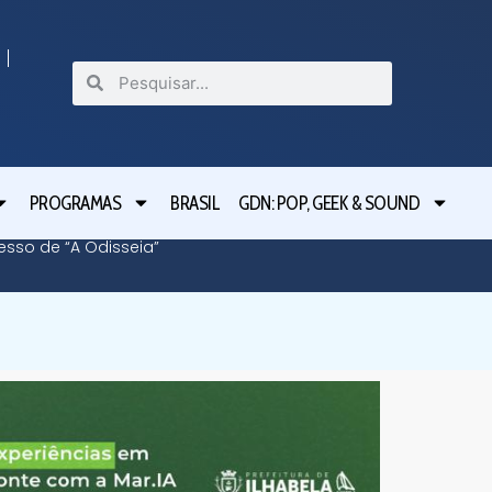
PROGRAMAS
BRASIL
GDN: POP, GEEK & SOUND
cesso de “A Odisseia”
Lula le