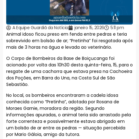
A Equipe Guardiã da Notícia
janeiro 15, 2026
5:11 pm
Animal idoso ficou preso em fenda entre pedras e teria
sobrevivido em bolsão de ar; “Pretinha” foi resgatada após
mais de 3 horas na água e levada ao veterinário.
O Corpo de Bombeiros da Base de Boiçucanga foi
acionado por volta das 10h30 desta quinta-feira, 15, para o
resgate de uma cachorra que estava presa na Cachoeira
dos Poções, em Barra do Una, na Costa Sul de São
Sebastião.
No local, os bombeiros encontraram a cadela idosa
conhecida como “Pretinha”, adotada por Rosana de
Moraes Garnie, moradora da região. Segundo
informações apuradas, o animal teria sido arrastado pela
forte correnteza e possivelmente estava abrigado em
um bolsão de ar entre as pedras — situação percebida
por Mario Gáloia, amigo da tutora.