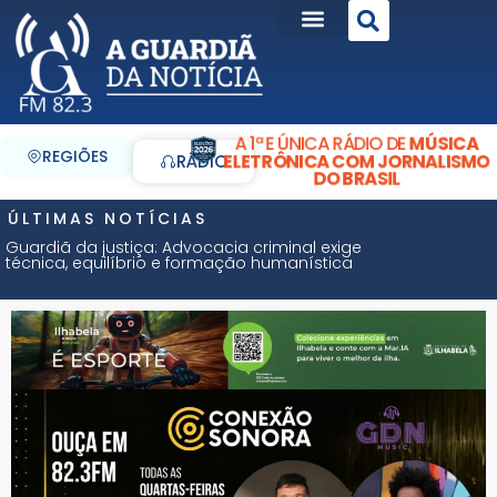
A 1ª E ÚNICA RÁDIO DE
MÚSICA
REGIÕES
ELETRÔNICA COM JORNALISMO
RÁDIO
DO BRASIL
ÚLTIMAS NOTÍCIAS
Guardiã da justiça: Advocacia criminal exige
técnica, equilíbrio e formação humanística