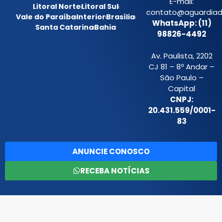
E-mail:
Litoral Norte
Litoral Sul
contato@aguardiada
Vale do Paraíba
Interior
Brasília
WhatsApp: (11)
Santa Catarina
Bahia
98826-4492
Av. Paulista, 2202
CJ 81 – 8º Andar –
São Paulo –
Capital
CNPJ:
20.431.559/0001-
83
ANUNCIE CONOSCO
RECEBA NOTÍCIAS