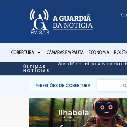
SO
COBERTURA
CÂMARAS EM PAUTA
ECONOMIA
POLÍTI
Guardiã da justiça: Advocacia cri
ÚLTIMAS
NOTÍCIAS
REGIÕES DE COBERTURA