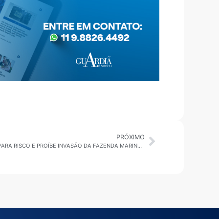
PRÓXIMO
CARAGUATATUBA: PREFEITURA ALERTA PARA RISCO E PROÍBE INVASÃO DA FAZENDA MARINHA DE MEXILHÕES NA COCANHA