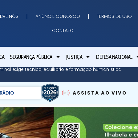
BRE NÓS
ANÚNCIE CONOSCO
TERMOS DE USO
CONTATO
CA
SEGURANÇA PÚBLICA
JUSTIÇA
DEFESA NACIONAL
minal exige técnica, equilíbrio e formação humanística
RÁDIO
ASSISTA AO VIVO